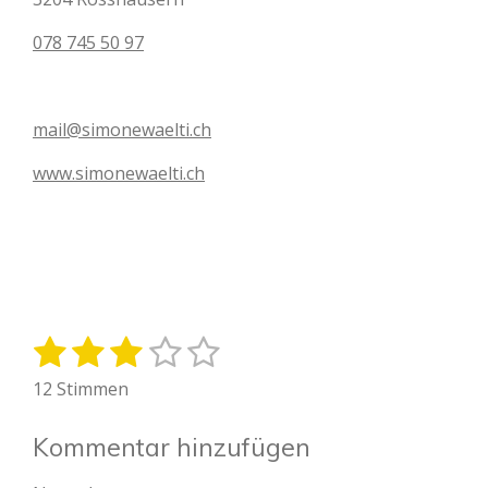
078 745 50 97
mail@simonewaelti.ch
www.simonewaelti.ch
1
2
3
4
5
B
B
e
e
S
S
S
S
S
12 Stimmen
w
w
t
t
t
t
t
e
e
r
e
Kommentar hinzufügen
e
e
e
e
r
t
t